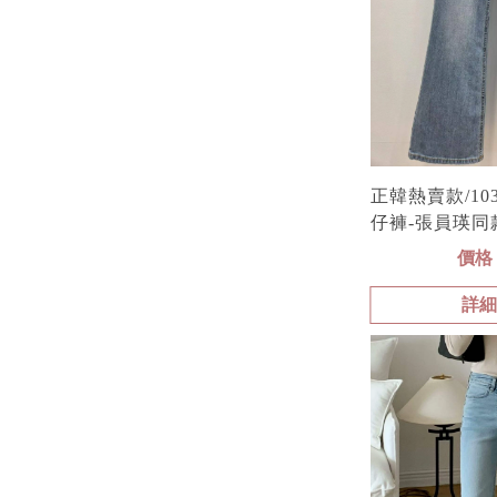
正韓熱賣款/1
仔褲-張員瑛同
價格 
詳