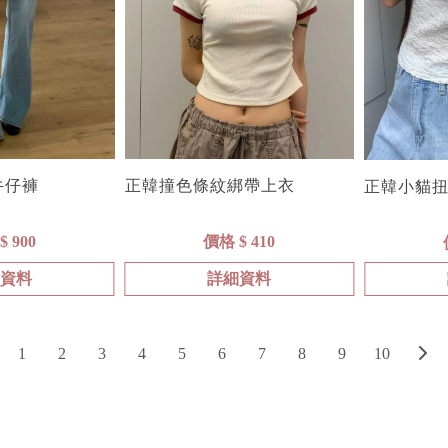
正韓撞色條紋綁帶上衣
牛仔褲
正韓小貓
價格 $ 410
$ 900
細資料
詳細資料
1
2
3
4
5
6
7
8
9
10