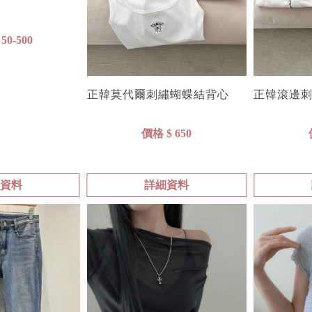
50-500
正韓莫代爾刺繡蝴蝶結背心
正韓滾邊
價格 $ 650
細資料
詳細資料