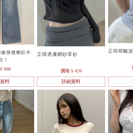
正韓褶皺
03修身微喇叭牛
正韓透膚網紗罩衫
款！
$ 900
價格 $ 420
細資料
詳細資料