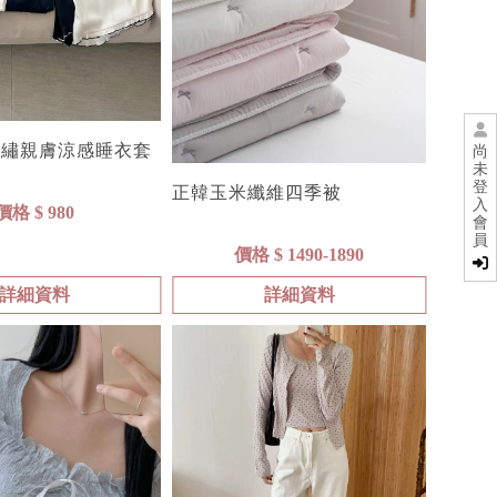
刺繡親膚涼感睡衣套
尚
未
登
正韓玉米纖維四季被
入
價格 $ 980
會
員
價格 $ 1490-1890
詳細資料
詳細資料