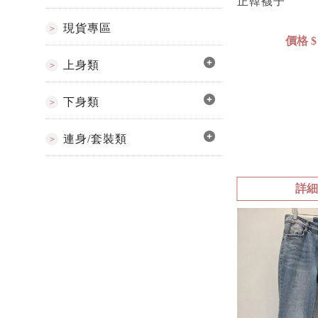
正韓襪子
現貨專區
價格 $ 
上身類
下身類
連身/套裝類
詳