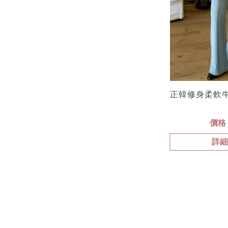
正韓修身柔軟
價格 
詳