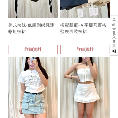
尚
美式辣妹-低腰側綁繩迷
搭配新寵-Ａ字廓形百搭
未
彩短褲裙
顯瘦西裝褲裙
登
入
會
員
詳細資料
詳細資料