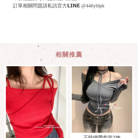
訂單相關問題請私訊官方𝗟𝗜𝗡𝗘 @446yblpk
正韓綁帶套裝T恤