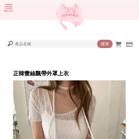
正韓蕾絲飄帶外罩上衣