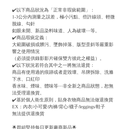
✔️以下商品狀況為「正常非瑕疵範圍」：
1-3公分內測量之誤差，極小污點、些許線頭、輕微
脫線、勾針
釦眼未開、新品染料味道、人為破壞⋯等。
✔️商品瑕疵定義：
大範圍破損或髒污、墜飾掉落、版型歪斜等嚴重影
響之使用情況
（必須提供錄影影片確保雙方彼此之權益）。
✔️以下狀況若符合其中之一將無法退貨：
商品有使用過的痕跡或者是毀壞、吊牌拆除、洗滌
下水、口紅印
香水味、煙味、體味等⋯非全新之商品狀態，恕無
法受理退換貨。
✔️基於個人衛生原則，貼身衣物商品無法做退換貨
EX：內衣/小可愛/內褲/背心/襪子/leggings/鞋子
無法提供退換貨
🌟群組堅持每日更新廠商新品🌟