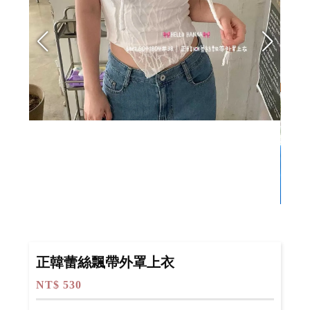
正韓蕾絲飄帶外罩上衣
NT$ 530