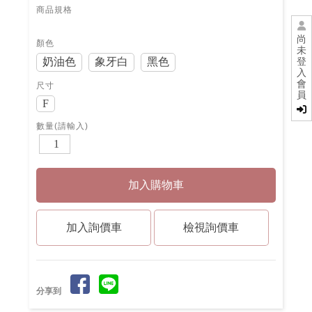
商品規格
尚
顏色
未
奶油色
象牙白
黑色
登
入
會
尺寸
員
F
數量(請輸入)
檢視詢價車
分享到