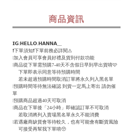
商品資訊
𝗜𝗚:𝗛𝗘𝗟𝗟𝗢.𝗛𝗔𝗡𝗡𝗔__
❗️下單須知❗️下單前務必詳閱⚠️
❕加入會員可享會員好禮及貨到付款功能
❕商品從下單需預購7-40天不含假日早到早出貨唷🩷
下單即表示同意等待預購時間
若未超過預購時間取消訂單將永久列入黑名單
❕預購時間等待無法確認 到貨一定馬上寄出 請勿催
單
❕預購商品超過40天可取消
❕商品在下單後「24小時」即確認訂單不可取消
若取消將列入賣場黑名單永久不能消費
❕若遇廠商缺貨會等待較久，也有可能會有斷貨風險
可接受再幫我下單唷🥺