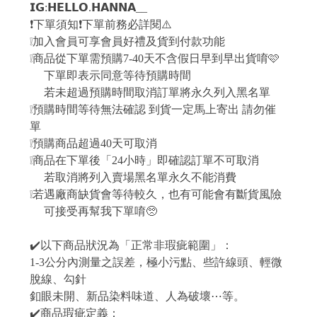
𝗜𝗚:𝗛𝗘𝗟𝗟𝗢.𝗛𝗔𝗡𝗡𝗔__
❗️下單須知❗️下單前務必詳閱⚠️
❕加入會員可享會員好禮及貨到付款功能
❕商品從下單需預購7-40天不含假日早到早出貨唷🩷
下單即表示同意等待預購時間
若未超過預購時間取消訂單將永久列入黑名單
❕預購時間等待無法確認 到貨一定馬上寄出 請勿催
單
❕預購商品超過40天可取消
❕商品在下單後「24小時」即確認訂單不可取消
若取消將列入賣場黑名單永久不能消費
❕若遇廠商缺貨會等待較久，也有可能會有斷貨風險
可接受再幫我下單唷🥺
✔️以下商品狀況為「正常非瑕疵範圍」：
1-3公分內測量之誤差，極小污點、些許線頭、輕微
脫線、勾針
釦眼未開、新品染料味道、人為破壞⋯等。
✔️商品瑕疵定義：