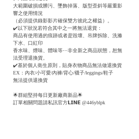
大範圍破損或髒污、墜飾掉落、版型歪斜等嚴重影
響之使用情況
（必須提供錄影影片確保雙方彼此之權益）。
✔️以下狀況若符合其中之一將無法退貨：
商品有使用過的痕跡或者是毀壞、吊牌拆除、洗滌
下水、口紅印
香水味、煙味、體味等⋯非全新之商品狀態，恕無
法受理退換貨。
✔️基於個人衛生原則，貼身衣物商品無法做退換貨
EX：內衣/小可愛/內褲/背心/襪子/leggings/鞋子
無法提供退換貨
🌟群組堅持每日更新廠商新品🌟
訂單相關問題請私訊官方𝗟𝗜𝗡𝗘 @446yblpk