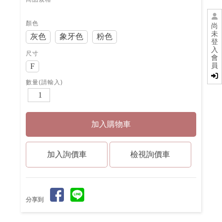
顏色
尚
未
灰色
象牙色
粉色
登
入
尺寸
會
F
員
數量(請輸入)
檢視詢價車
分享到