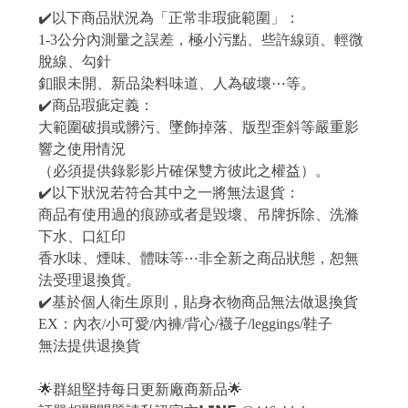
✔️以下商品狀況為「正常非瑕疵範圍」：
1-3公分內測量之誤差，極小污點、些許線頭、輕微
脫線、勾針
釦眼未開、新品染料味道、人為破壞⋯等。
✔️商品瑕疵定義：
大範圍破損或髒污、墜飾掉落、版型歪斜等嚴重影
響之使用情況
（必須提供錄影影片確保雙方彼此之權益）。
✔️以下狀況若符合其中之一將無法退貨：
商品有使用過的痕跡或者是毀壞、吊牌拆除、洗滌
下水、口紅印
香水味、煙味、體味等⋯非全新之商品狀態，恕無
法受理退換貨。
✔️基於個人衛生原則，貼身衣物商品無法做退換貨
EX：內衣/小可愛/內褲/背心/襪子/leggings/鞋子
無法提供退換貨
🌟群組堅持每日更新廠商新品🌟