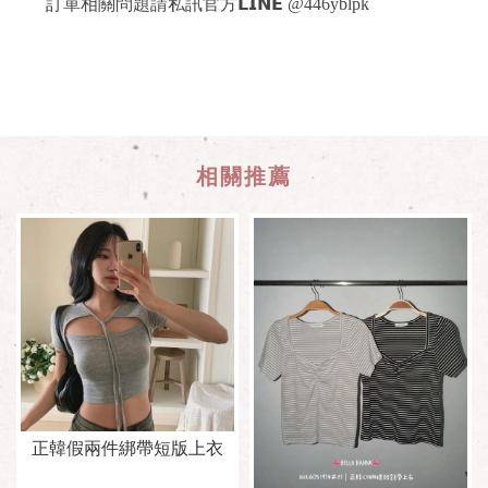
訂單相關問題請私訊官方𝗟𝗜𝗡𝗘 @446yblpk
正韓假兩件綁帶短版上衣