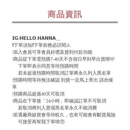
商品資訊
𝗜𝗚:𝗛𝗘𝗟𝗟𝗢.𝗛𝗔𝗡𝗡𝗔__
❗️下單須知❗️下單前務必詳閱⚠️
❕加入會員可享會員好禮及貨到付款功能
❕商品從下單需預購7-40天不含假日早到早出貨唷🩷
下單即表示同意等待預購時間
若未超過預購時間取消訂單將永久列入黑名單
❕預購時間等待無法確認 到貨一定馬上寄出 請勿催
單
❕預購商品超過40天可取消
❕商品在下單後「24小時」即確認訂單不可取消
若取消將列入賣場黑名單永久不能消費
❕若遇廠商缺貨會等待較久，也有可能會有斷貨風險
可接受再幫我下單唷🥺