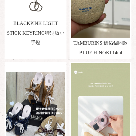
BLACKPINK LIGHT
STICK KEYRING特別版小
手燈
TAMBURINS 邊佑錫同款
BLUE HINOKI 14ml