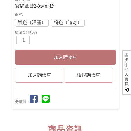
官網拿貨2-3週到貨
顏色
黑色（洋基）
粉色（道奇）
數量(請輸入)
尚
未
登
入
檢視詢價車
會
員
分享到
商品資訊