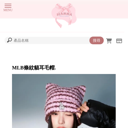
MLB條紋貓耳毛帽.