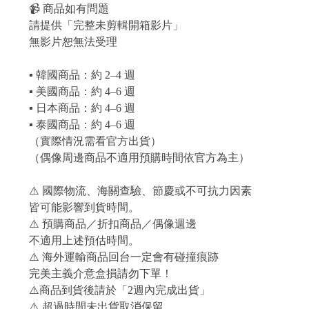
📹 商品如有問題
請提供「完整未剪輯開箱影片」
無影片恕無法受理
▪ 韓國商品：約 2–4 週
▪ 美國商品：約 4–6 週
▪ 日本商品：約 4–6 週
▪ 泰國商品：約 4–6 週
（實際情況需看官方出貨）
（偶像周邊商品不適用預購時間依官方為主）
⚠️ 國際物流、海關查驗、節慶或不可抗力因素
皆可能影響到貨時間。
⚠️ 預購商品／折扣商品／偶像週邊
不適用上述預估時間。
⚠️ 海外運輸商品回台一定會有碰撞痕跡
完美主義介意盒損請勿下單！
⚠️商品到貨後請於「2週內完成出貨」
⚠️ 超過時間未出貨取消保留