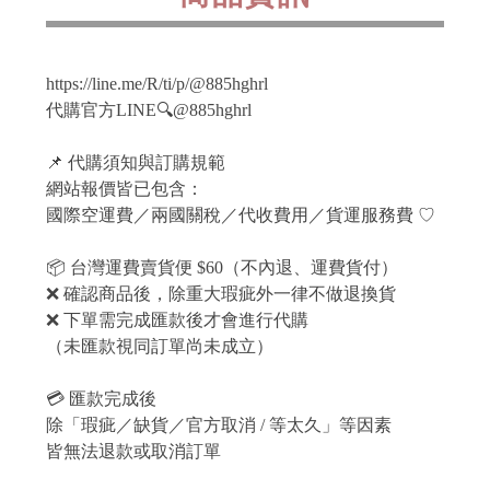
https://line.me/R/ti/p/@885hghrl
代購官方LINE🔍@885hghrl
📌 代購須知與訂購規範
網站報價皆已包含：
國際空運費／兩國關稅／代收費用／貨運服務費 ♡
📦 台灣運費賣貨便 $60（不內退、運費貨付）
❌ 確認商品後，除重大瑕疵外一律不做退換貨
❌ 下單需完成匯款後才會進行代購
（未匯款視同訂單尚未成立）
💳 匯款完成後
除「瑕疵／缺貨／官方取消 / 等太久」等因素
皆無法退款或取消訂單