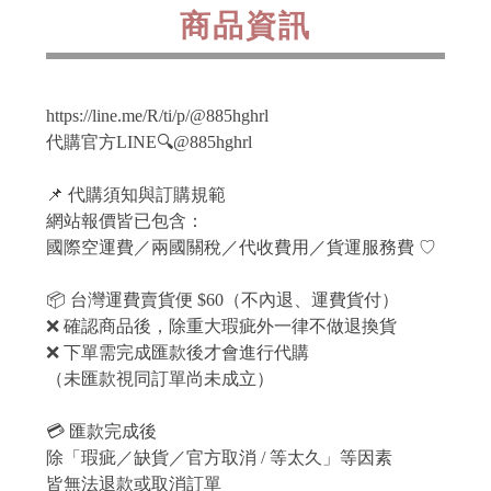
商品資訊
https://line.me/R/ti/p/@885hghrl
代購官方LINE🔍@885hghrl
📌 代購須知與訂購規範
網站報價皆已包含：
國際空運費／兩國關稅／代收費用／貨運服務費 ♡
📦 台灣運費賣貨便 $60（不內退、運費貨付）
❌ 確認商品後，除重大瑕疵外一律不做退換貨
❌ 下單需完成匯款後才會進行代購
（未匯款視同訂單尚未成立）
💳 匯款完成後
除「瑕疵／缺貨／官方取消 / 等太久」等因素
皆無法退款或取消訂單