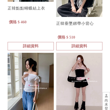
正韓點點蝴蝶結上衣
價格 $ 460
正韓垂墜綁帶小背心
價格 $ 510
詳細資料
詳細資料
尚
未
登