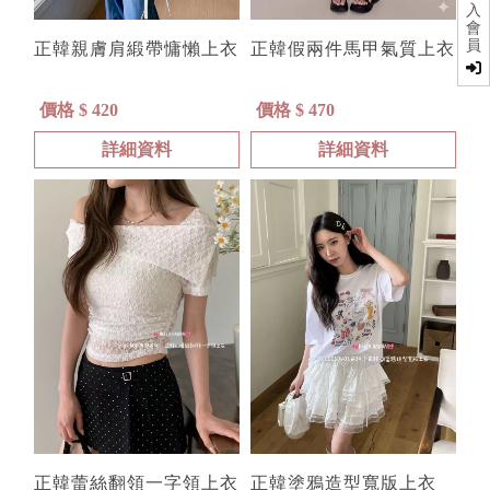
入
會
員
正韓親膚肩緞帶慵懶上衣
正韓假兩件馬甲氣質上衣
價格 $ 420
價格 $ 470
詳細資料
詳細資料
正韓蕾絲翻領一字領上衣
正韓塗鴉造型寬版上衣