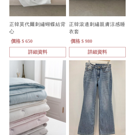
正韓莫代爾刺繡蝴蝶結背
正韓滾邊刺繡親膚涼感睡
心
衣套
價格 $ 650
價格 $ 980
詳細資料
詳細資料