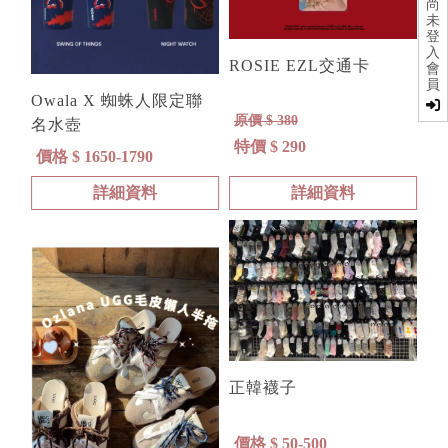
尚
未
登
入
ROSIE EZL交通卡
會
員
Owala X 蜘蛛人限定聯
原價 $ 380
名水壺
特價 $ 290
價格 $ 1650-1790
詳細資料
詳細資料
正韓襪子
價格 $ 50-500