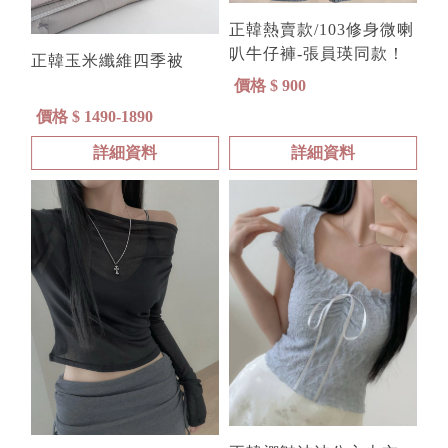
正韓熱賣款/103修身微喇
叭牛仔褲-張員瑛同款！
正韓玉米纖維四季被
價格 $ 900
價格 $ 1490-1890
詳細資料
詳細資料