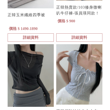
正韓熱賣款/103修身微喇
叭牛仔褲-張員瑛同款！
正韓玉米纖維四季被
價格 $ 900
價格 $ 1490-1890
詳細資料
詳細資料