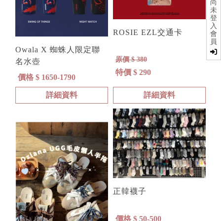
尚
未
登
入
ROSIE EZL交通卡
會
員
Owala X 蜘蛛人限定聯
原價 $ 380
名水壺
特價 $ 290
價格 $ 1650-1790
詳細資料
詳細資料
正韓襪子
價格 $ 50-500