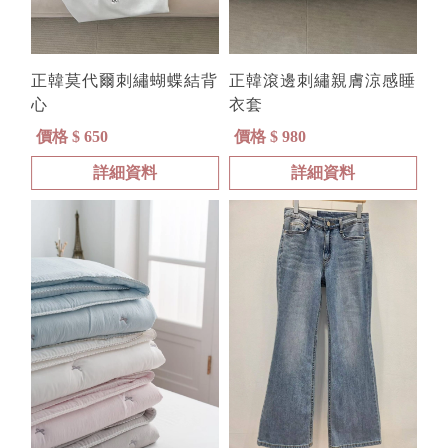
正韓莫代爾刺繡蝴蝶結背
正韓滾邊刺繡親膚涼感睡
心
衣套
價格 $ 650
價格 $ 980
詳細資料
詳細資料