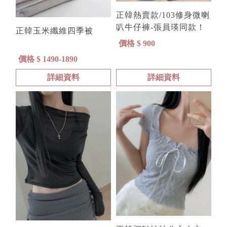
正韓熱賣款/103修身微喇
叭牛仔褲-張員瑛同款！
正韓玉米纖維四季被
價格 $ 900
價格 $ 1490-1890
詳細資料
詳細資料