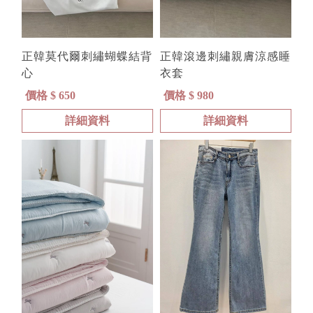
正韓莫代爾刺繡蝴蝶結背
正韓滾邊刺繡親膚涼感睡
心
衣套
價格 $ 650
價格 $ 980
詳細資料
詳細資料