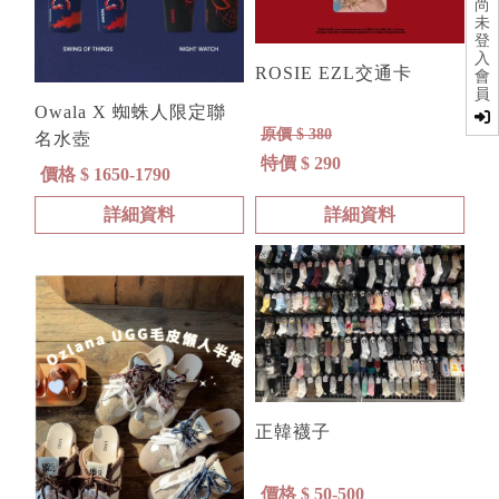
尚
未
登
入
ROSIE EZL交通卡
會
員
Owala X 蜘蛛人限定聯
原價 $ 380
名水壺
特價 $ 290
價格 $ 1650-1790
詳細資料
詳細資料
正韓襪子
價格 $ 50-500